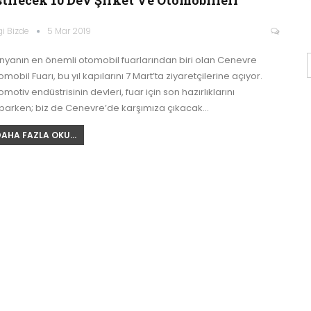
gi Bizde
5 Mar 2019
nyanın en önemli otomobil fuarlarından biri olan Cenevre
mobil Fuarı, bu yıl kapılarını 7 Mart’ta ziyaretçilerine açıyor.
motiv endüstrisinin devleri, fuar için son hazırlıklarını
parken; biz de Cenevre’de karşımıza çıkacak…
AHA FAZLA OKU...