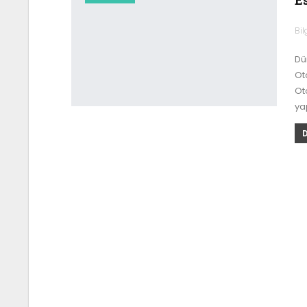
Bil
Dü
Oto
Oto
ya
D