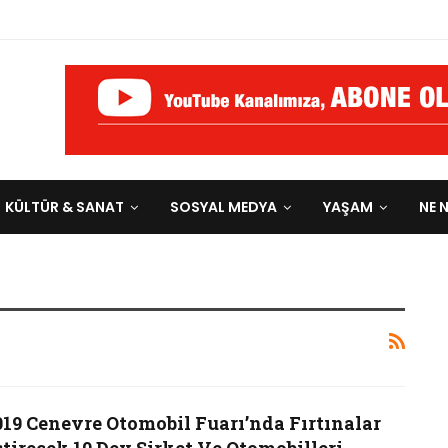
KÜLTÜR & SANAT
SOSYAL MEDYA
YAŞAM
NE 
019 Cenevre Otomobil Fuarı’nda Fırtınalar
stirecek 10 Dev Şirket Ve Otomobilleri