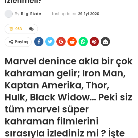
İzlenmeli?
Last updated
29 Eyl 2020
By
Bilgi Bizde
963
Paylaş
Marvel denince akla bir çok
kahraman gelir; Iron Man,
Kaptan Amerika, Thor,
Hulk, Black Widow… Peki siz
tüm marvel süper
kahraman filmlerini
sırasıyla izlediniz mi ? İşte